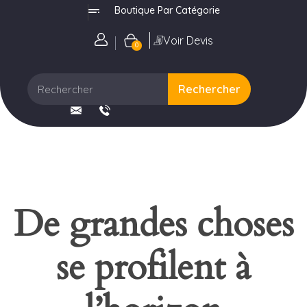
Boutique Par Catégorie
Accessoires Football
Filets
Accessoires poteaux
Buts
Accessoires
Padel – Tennis​
Remplissage Grillage simple torsion
Golf​
Se connecter
Voir Devis
0
Accessoires Filets – Football
Accessoires poteaux
Accessoires filets
Filets
Remplissage Treillis soudés
Badminton
Accessoires Fixation Football
Accessoires Filets
Portails et portillons
Rechercher
Accessoires Terrain Football
Pièces détachées
De grandes choses
se profilent à