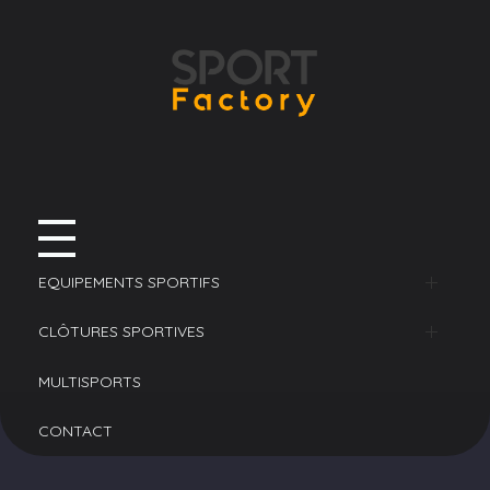
EQUIPEMENTS SPORTIFS​
Football
CLÔTURES SPORTIVES
Buts
Basket
Pare-Ballons
MULTISPORTS​
Abris de touche
Buts
Volley-ball​
Poteaux
Main-courante​
CONTACT
Filets
Cercles
Filets
Handball
Filets
Sans remplissage
Clôture de Tennis​