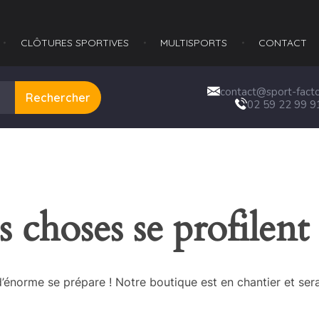
CLÔTURES SPORTIVES
MULTISPORTS​
CONTACT
contact@sport-factor
Rechercher
02 59 22 99 9
 choses se profilent 
énorme se prépare ! Notre boutique est en chantier et sera