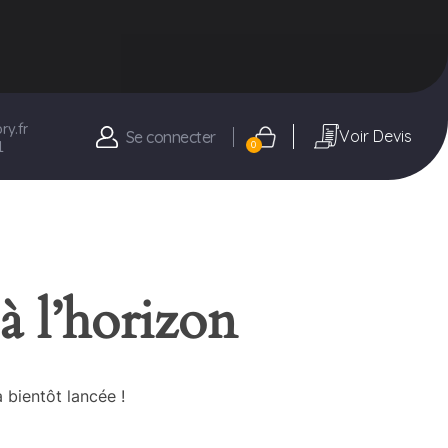
y.fr
Voir Devis
Se connecter
1
0
à l’horizon
 bientôt lancée !