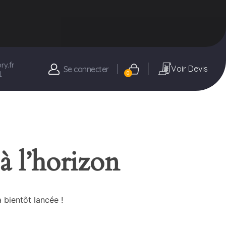
y.fr
Voir Devis
Se connecter
1
0
à l’horizon
 bientôt lancée !