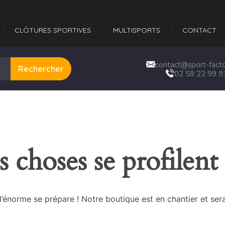
CLÔTURES SPORTIVES
MULTISPORTS​
CONTACT
contact@sport-factor
Rechercher
02 59 22 99 9
 choses se profilent 
énorme se prépare ! Notre boutique est en chantier et sera