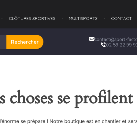
CLÔTURES SPORTIVES
MULTISPORTS​
CONTACT
contact@sport-factor
Rechercher
02 59 22 99 9
 choses se profilent 
énorme se prépare ! Notre boutique est en chantier et sera