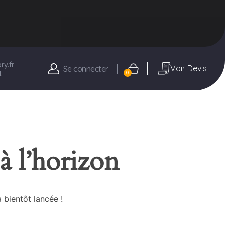
y.fr
Voir Devis
Se connecter
1
0
à l’horizon
 bientôt lancée !