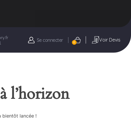
y.fr
Voir Devis
Se connecter
1
0
à l’horizon
 bientôt lancée !