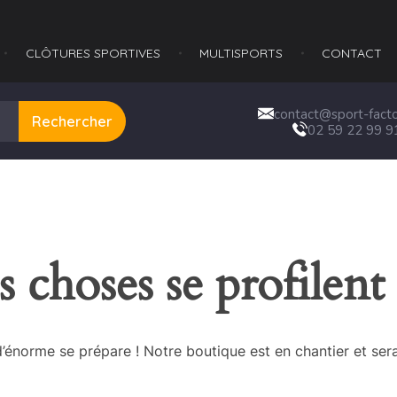
CLÔTURES SPORTIVES
MULTISPORTS​
CONTACT
contact@sport-factor
Rechercher
02 59 22 99 9
 choses se profilent 
énorme se prépare ! Notre boutique est en chantier et sera