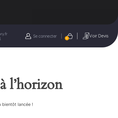
y.fr
Voir Devis
Se connecter
1
0
à l’horizon
 bientôt lancée !