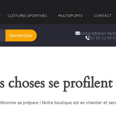
CLÔTURES SPORTIVES
MULTISPORTS​
CONTACT
contact@sport-factor
Rechercher
02 59 22 99 9
 choses se profilent 
énorme se prépare ! Notre boutique est en chantier et sera