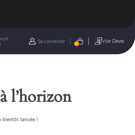
y.fr
Voir Devis
Se connecter
1
0
à l’horizon
 bientôt lancée !