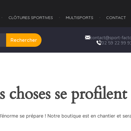
CLÔTURES SPORTIVES
MULTISPORTS​
CONTACT
contact@sport-factor
Rechercher
02 59 22 99 9
 choses se profilent 
énorme se prépare ! Notre boutique est en chantier et sera