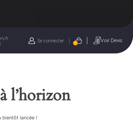
y.fr
Voir Devis
Se connecter
1
0
à l’horizon
 bientôt lancée !