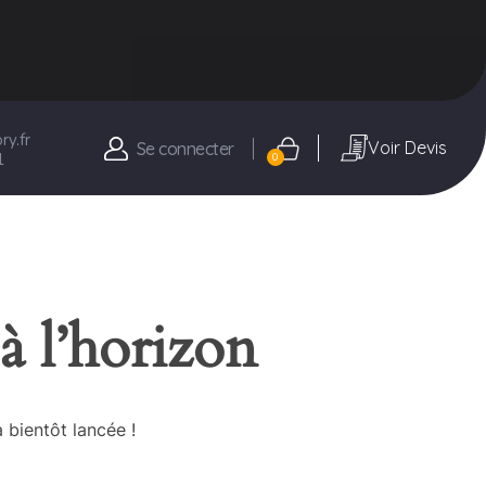
y.fr
Voir Devis
Se connecter
1
0
à l’horizon
 bientôt lancée !