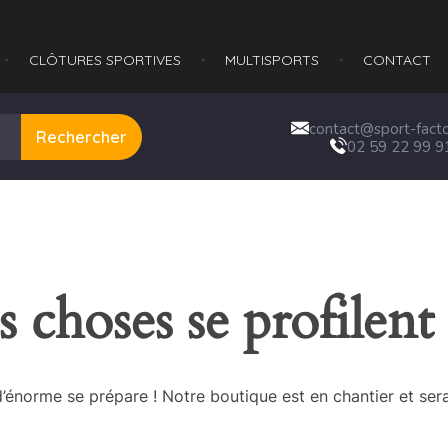
CLÔTURES SPORTIVES
MULTISPORTS​
CONTACT
contact@sport-factor
Rechercher
02 59 22 99 9
 choses se profilent 
énorme se prépare ! Notre boutique est en chantier et sera