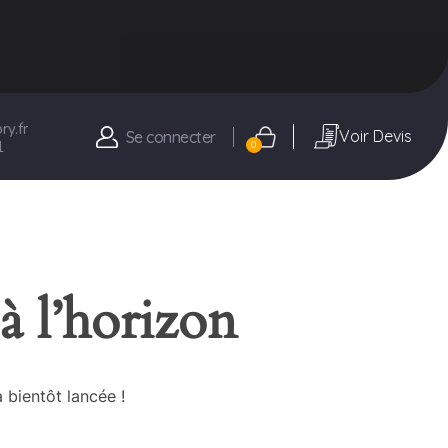
y.fr
Voir Devis
Se connecter
1
0
à l’horizon
 bientôt lancée !