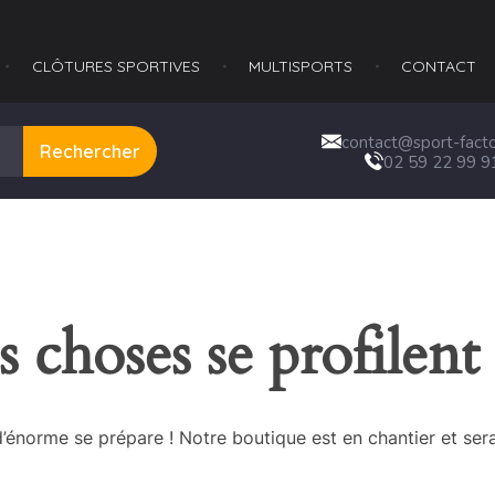
CLÔTURES SPORTIVES
MULTISPORTS​
CONTACT
contact@sport-factor
Rechercher
02 59 22 99 9
 choses se profilent 
énorme se prépare ! Notre boutique est en chantier et sera