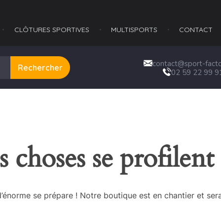
CLÔTURES SPORTIVES
MULTISPORTS​
CONTACT
contact@sport-factor
Rechercher
02 59 22 99 9
 choses se profilent 
énorme se prépare ! Notre boutique est en chantier et sera