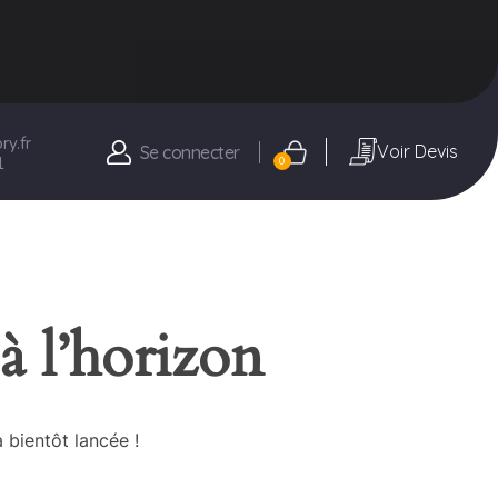
y.fr
Voir Devis
Se connecter
1
0
à l’horizon
 bientôt lancée !