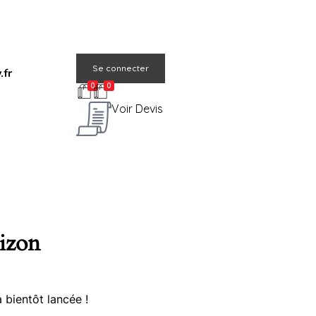
Se connecter
.fr
0
0
Voir Devis
rizon
 bientôt lancée !