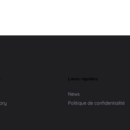
n
Liens rapides
News
ory
Politique de confidentialité