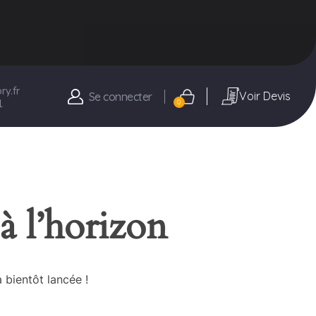
y.fr
Voir Devis
Se connecter
1
0
à l’horizon
 bientôt lancée !