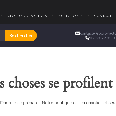
CLÔTURES SPORTIVES
MULTISPORTS​
CONTACT
contact@sport-factor
Rechercher
02 59 22 99 9
 choses se profilent 
énorme se prépare ! Notre boutique est en chantier et sera