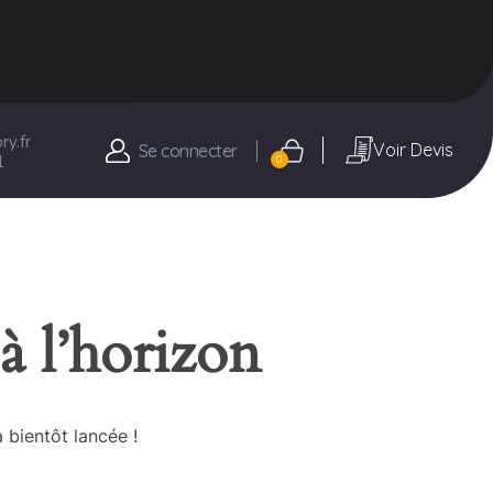
y.fr
Voir Devis
Se connecter
1
0
à l’horizon
 bientôt lancée !