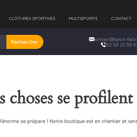
CLÔTURES SPORTIVES
MULTISPORTS​
CONTACT
contact@sport-factor
Rechercher
02 59 22 99 9
 choses se profilent 
énorme se prépare ! Notre boutique est en chantier et sera