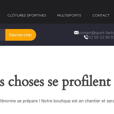
CLÔTURES SPORTIVES
MULTISPORTS​
CONTACT
contact@sport-factor
Rechercher
02 59 22 99 9
 choses se profilent 
énorme se prépare ! Notre boutique est en chantier et sera