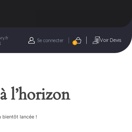
y.fr
Voir Devis
Se connecter
1
0
à l’horizon
 bientôt lancée !